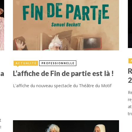
9 janvier 2024
2
ACTUALITÉ
PROFESSIONNELLE
R
la
L’affiche de Fin de partie est là !
2
L'affiche du nouveau spectacle du Théâtre du Motif
Re
re
at
tr
t
!