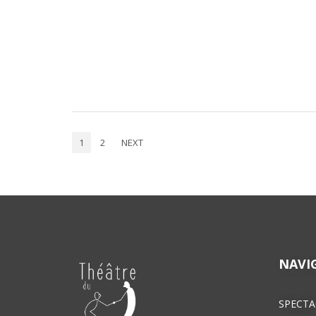
1
2
NEXT
NAVI
SPECTA