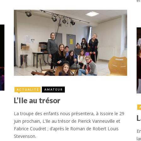
em
14 mai 2019
ACTUALITÉ
AMATEUR
L’Ile au trésor
La troupe des enfants nous présentera, à Issoire le 29
L
juin prochain, L’Ile au trésor de Pierick Vanneuville et
Fabrice Coudret ; d’après le Roman de Robert Louis
En
Stevenson.
la