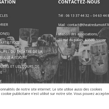
GATION
CONTACTEZ-NOUS
CLES
Tél : 06 13 37 44 32 – 04 63 44 
RIER
Mail : contact@theatredumotif.f
ION(S)
Maison des associations,
20 rue du palais, 63500 Issoire
 ARTISTIQUE
OUPES DU THÉÂTRE DE LA
BULLE À ISSOIRE
LIERS ET LES COURS DE
E
E
onnalités de notre site internet. Le site utilise aussi des cookies
CT
ookie publicitaire n'est utilisé sur notre site. Vous pouvez accepte