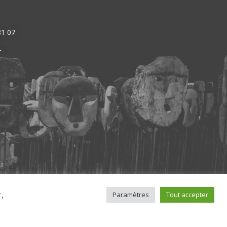
81 07
r
r,
Paramètres
Tout accepter