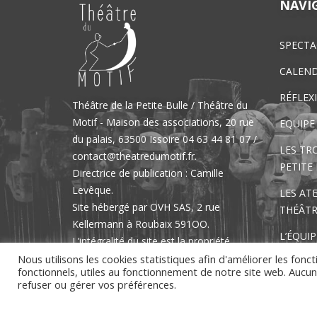
NAVI
SPECTA
CALEND
RÉFLEX
Théâtre de la Petite Bulle / Théâtre du
Motif - Maison des associations, 20 rue
EQUIPE
du palais, 63500 Issoire 04 63 44 81 07 /
LES TR
contact@theatredumotif.fr.
PETITE 
Directrice de publication : Camille
Levêque.
LES ATE
Site hébergé par OVH SAS, 2 rue
THÉÂTR
Kellermann à Roubaix 591OO.
L’ÉQUIP
L’intégralité du site est la propriété
exclusive du Théâtre de la Petite Bulle.
Nous utilisons les cookies statistiques afin d'améliorer les foncti
CONTA
fonctionnels, utiles au fonctionnement de notre site web. Aucun c
Aucune reproduction ou représentation
refuser ou gérer vos préférences.
ne peut avoir lieu sans le consentement
écrit et préalable du Théâtre de la Petite