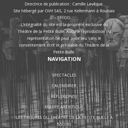
Directrice de publication : Camille Levêque.
Site hébergé par OVH SAS, 2 rue Kellermann à Roubaix
591OO.
L’intégralité du site est la propriété exclusive du
Théâtre de la Petite Bulle. Aucune reproduction ou
représentation ne peut avoir lieu sans le
consentement écrit et préalable du Théâtre de la
Petite Bulle.
NAVIGATION
SPECTACLES
CALENDRIER
RÉFLEXION(S)
EQUIPE ARTISTIQUE
LES TROUPES DU THÉÂTRE DE LA PETITE BULLE À
ISSOIRE