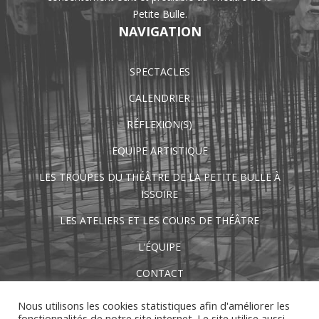
Petite Bulle.
NAVIGATION
SPECTACLES
CALENDRIER
RÉFLEXION(S)
EQUIPE ARTISTIQUE
LES TROUPES DU THÉÂTRE DE LA PETITE BULLE À
ISSOIRE
LES ATELIERS ET LES COURS DE THÉÂTRE
L’ÉQUIPE
CONTACT
CONTACTEZ-NOUS
Nous utilisons les cookies statistiques afin d'améliorer les
fonctionnalités de notre site internet. Le site utilise aussi